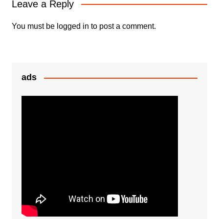
Leave a Reply
o
p
g
k
er
You must be
logged in
to post a comment.
ads