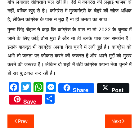
k
er
बीच लगातार खींचतान चल रही है। ऐसे में कांग्रेस की लड़ाई भाजपा से
नहीं, बल्कि खुद से है। कांग्रेस में मुख्यमंत्री के चेहरे की खोज अधिक
है, लेकिन कांग्रेस के पास न मुद्दा है ना ही जनता का साथ।
मुन्ना सिंह चैहान ने कहा कि कांग्रेस के पास ना तो 2022 के चुनाव में
जाने के लिए कोई ठोस मुद्दा है और ना ही उनके पास जन समर्थन है।
इसके बावजूद भी कांग्रेस अपना नेता चुनने में लगी हुई है। कांग्रेस को
अभी तो जनता पर फोकस करने की जरूरत है और अपने मुद्दों को मुखर
करने की जरूरत है। लेकिन दो धड़ों में बंटी कांग्रेस अपना नेता चुनने में
ही सर फुटव्वल कर रही है।
F
T
W
M
Share
Post
a
w
h
e
S
Save
c
itt
at
s
h
e
er
s
s
ar
Post
Prev
Next
b
A
e
e
navigation
o
p
n