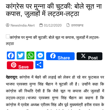
p
कांग्रेस पर मुन्ना की चुटकी: बोले सूत ना
g
कपास, जुलाहों में लट्ठम-लट्ठा
e
r
NewsIndia Alert
01/12/2020
उत्तराखण्ड
F
T
W
M
Share
Post
a
w
h
e
S
Save
c
itt
at
s
h
e
er
s
s
देहरादून:
कांग्रेस में चेहरे की लड़ाई को लेकर हो रहे सर फुटव्वल पर
ar
भाजपा प्रवक्ता मुन्ना सिंह चैहान ने चुटकी ली है। उन्होंने कहा कि
b
A
e
e
कांग्रेस की स्थिति ऐसी है कि जैसे सूत ना कपास और जुलाहों में
o
p
n
लट्ठम-लट्ठा।भाजपा प्रवक्ता मुन्ना सिंह चैहान का कहना है कि
o
p
g
कांग्रेस में प्रदेश अध्यक्ष प्रीतम सिंह और पूर्व मुख्यमंत्री हरीश रावत के