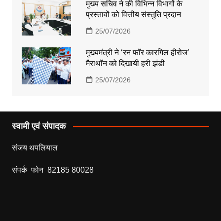
मुख्य सचिव ने की विभिन्न विभागों के
प्रस्तावों को वित्तीय संस्तुति प्रदान
25/07/2026
मुख्यमंत्री ने ‘रन फॉर कारगिल हीरोज’
मैराथॉन को दिखायी हरी झंडी
25/07/2026
स्वामी एवं संपादक
संजय थपलियाल
संपर्क फोन 82185 80028