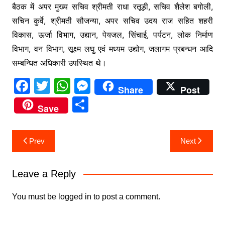
बैठक में अपर मुख्य सचिव श्रीमती राधा रतूड़ी, सचिव शैलेश बगोली,
सचिन कुर्वे, श्रीमती सौजन्या, अपर सचिव उदय राज सहित शहरी
विकास, ऊर्जा विभाग, उद्यान, पेयजल, सिंचाई, पर्यटन, लोक निर्माण
विभाग, वन विभाग, सूक्ष्म लघु एवं मध्यम उद्योग, जलागम प्रबन्धन आदि
सम्बन्धित अधिकारी उपस्थित थे।
F
T
W
M
Share
Post
a
w
h
e
S
Save
c
itt
at
s
h
e
er
s
s
ar
Post
Prev
Next
b
A
e
e
navigation
o
p
n
Leave a Reply
o
p
g
k
er
You must be
logged in
to post a comment.