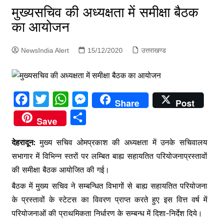
p
मुख्यसचिव की अध्यक्षता में समीक्षा बैठक
g
का आयोजन
e
r
NewsIndia Alert
15/12/2020
उत्तराखण्ड
F
T
W
M
Share
Post
a
w
h
e
S
Save
c
itt
at
s
h
e
er
s
s
देहरादून:
मुख्य सचिव ओमप्रकाश की अध्यक्षता में उनके सचिवालय
ar
सभागार में विभिन्न स्तरों पर लम्बित बाह्य सहायतित परियोजनाप्रस्तावों
b
A
e
e
की समीक्षा बैठक आयोजित की गई।
o
p
n
बैठक में मुख्य सचिव ने सम्बन्धित विभागों से बाह्य सहायतित परियोजना
o
p
g
के प्रस्तावों के स्टेटस का विवरण प्राप्त करते हुए इस वित्त वर्ष में
k
er
परियोजनाओं की प्राथमिकता निर्धारण के सम्बन्ध में दिशा-निर्देश दिये।