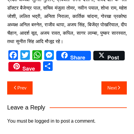
डॉक्टर बैजेन्द्र पाल, सचिव मंजुला तोमर, नवीन पयाल, शोभा राम, महेश
जोशी, ललित भद्री, अनिता निराला, कार्तिक चांदना, गोरखा प्रकोष्ठ
अध्यक्ष अनिल बस्नेत, राजीव थापा, अजय सिंह, बिजेंद्र पोखरियाल, दीप
चैहान, आदर्श सूद, अजय रावत, कपिल, सागर लाम्बा, पुष्कर सारस्वत,
तथा सुनीत सिंह आदि मौजूद रहे।
F
T
W
M
Share
Post
a
w
h
e
S
Save
c
itt
at
s
h
e
er
s
s
ar
Post
Prev
Next
b
A
e
e
navigation
o
p
n
Leave a Reply
o
p
g
k
er
You must be
logged in
to post a comment.