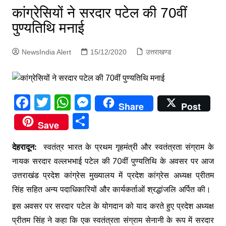
p
कांग्रेसियों ने सरदार पटेल की 70वीं
g
पुण्यतिथि मनाई
e
r
NewsIndia Alert
15/12/2020
उत्तराखण्ड
F
T
W
M
Share
Post
a
w
h
e
S
Save
c
itt
at
s
h
e
er
s
s
देहरादून:
स्वतंत्र भारत के प्रथम गृहमंत्री और स्वतंत्रता संग्राम के
ar
नायक सरदार वल्लभभाई पटेल की 70वीं पुण्यतिथि के अवसर पर आज
b
A
e
e
उत्तराखंड प्रदेश कांग्रेस मुख्यालय में प्रदेश कांग्रेस अध्यक्ष प्रीतम
o
p
n
सिंह सहित अन्य पदाधिकारियों और कार्यकर्ताओं श्रद्धांजलि अर्पित की।
o
p
g
इस अवसर पर सरदार पटेल के योगदान को याद करते हुए प्रदेश अध्यक्ष
k
er
प्रीतम सिंह ने कहा कि एक स्वतंत्रता संग्राम सेनानी के रूप में सरदार