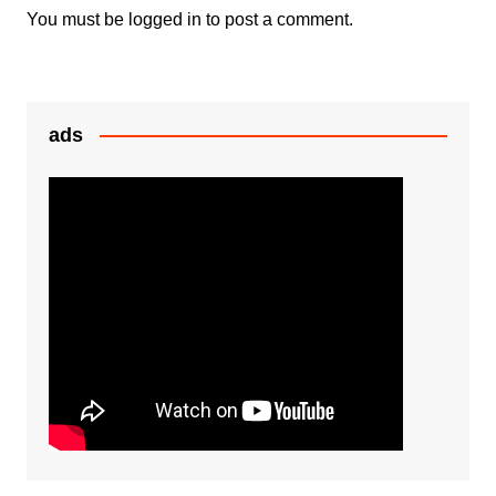
k
er
You must be
logged in
to post a comment.
ads