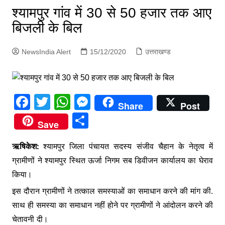
p
श्यामपुर गांव में 30 से 50 हजार तक आए
g
बिजली के बिल
e
r
NewsIndia Alert
15/12/2020
उत्तराखण्ड
F
T
W
M
Share
Post
a
w
h
e
S
Save
c
itt
at
s
h
e
er
s
s
ऋषिकेश:
श्यामपुर जिला पंचायत सदस्य संजीव चैहान के नेतृत्व में
ar
ग्रामीणों ने श्यामपुर स्थित ऊर्जा निगम सब डिवीजन कार्यालय का घेराव
b
A
e
e
किया।
o
p
n
इस दौरान ग्रामीणों ने तत्काल समस्याओं का समाधान करने की मांग की.
o
p
g
साथ ही समस्या का समाधान नहीं होने पर ग्रामीणों ने आंदोलन करने की
k
er
चेतावनी दी।