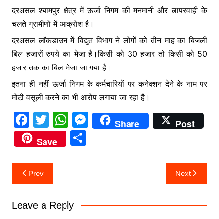
दरअसल श्यामपुर क्षेत्र में ऊर्जा निगम की मनमानी और लापरवाही के
चलते ग्रामीणों में आक्रोश है।
दरअसल लॉकडाउन में विद्युत विभाग ने लोगों को तीन माह का बिजली
बिल हजारों रुपये का भेजा है।किसी को 30 हजार तो किसी को 50
हजार तक का बिल भेजा जा गया है।
इतना ही नहीं ऊर्जा निगम के कर्मचारियों पर कनेक्शन देने के नाम पर
मोटी वसूली करने का भी आरोप लगाया जा रहा है।
F
T
W
M
Share
Post
a
w
h
e
S
Save
c
itt
at
s
h
e
er
s
s
ar
Post
Prev
Next
b
A
e
e
navigation
o
p
n
Leave a Reply
o
p
g