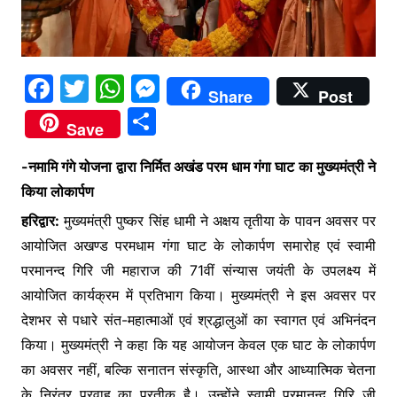
F
T
W
M
Share
Post
a
w
h
e
S
Save
c
itt
at
s
h
e
er
s
s
-नमामि गंगे योजना द्वारा निर्मित अखंड परम धाम गंगा घाट का मुख्यमंत्री ने
ar
किया लोकार्पण
b
A
e
e
हरिद्वार:
मुख्यमंत्री पुष्कर सिंह धामी ने अक्षय तृतीया के पावन अवसर पर
o
p
n
आयोजित अखण्ड परमधाम गंगा घाट के लोकार्पण समारोह एवं स्वामी
o
p
g
परमानन्द गिरि जी महाराज की 71वीं संन्यास जयंती के उपलक्ष्य में
k
er
आयोजित कार्यक्रम में प्रतिभाग किया। मुख्यमंत्री ने इस अवसर पर
देशभर से पधारे संत-महात्माओं एवं श्रद्धालुओं का स्वागत एवं अभिनंदन
किया। मुख्यमंत्री ने कहा कि यह आयोजन केवल एक घाट के लोकार्पण
का अवसर नहीं, बल्कि सनातन संस्कृति, आस्था और आध्यात्मिक चेतना
के निरंतर प्रवाह का प्रतीक है। उन्होंने स्वामी परमानन्द गिरि जी