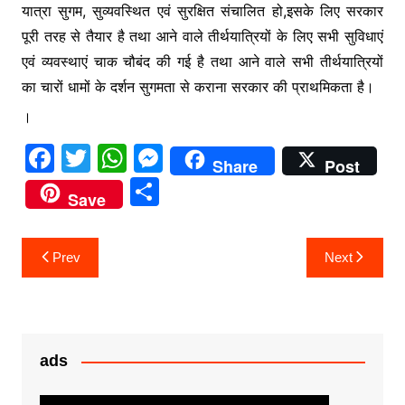
यात्रा सुगम, सुव्यवस्थित एवं सुरक्षित संचालित हो,इसके लिए सरकार
पूरी तरह से तैयार है तथा आने वाले तीर्थयात्रियों के लिए सभी सुविधाएं
एवं व्यवस्थाएं चाक चौबंद की गई है तथा आने वाले सभी तीर्थयात्रियों
का चारों धामों के दर्शन सुगमता से कराना सरकार की प्राथमिकता है।
।
F
T
W
M
Share
Post
a
w
h
e
S
Save
c
itt
at
s
h
e
er
s
s
ar
Post
Prev
Next
b
A
e
e
navigation
o
p
n
o
p
g
k
er
ads