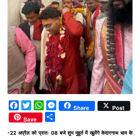
F
T
W
M
Share
Post
a
w
h
e
S
Save
c
itt
at
s
h
e
er
s
s
-22 अप्रैल को प्रातः 08 बजे शुभ मुहूर्त में खुलेंगे केदारनाथ धाम के
ar