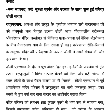
कपाट
b
A
e
e
-भव्य सजावट, कड़े सुरक्षा प्रबंध और उत्साह के साथ शुरू हुई पवित्र
o
p
n
डोली यात्रा
o
p
g
रुद्रप्रयाग:
आस्था और श्रद्धा के प्रतीक भगवान श्री केदारनाथ जी
k
er
की पंचमुखी चल विग्रह उत्सव डोली आज शीतकालीन गद्दीस्थल
ओंकारेश्वर मंदिर, ऊखीमठ से विधिवत पूजा-अर्चना एवं वैदिक मंत्रोच्चार
के बीच केदारनाथ धाम के लिए रवाना हो गई। परंपरागत रीति-रिवाजों
के अनुसार मंदिर की परिक्रमा के उपरांत डोली ने अपने गंतव्य की ओर
प्रस्थान किया।
डोली प्रस्थान के दौरान पूरा क्षेत्र “हर-हर महादेव” के जयघोष से गूंज
उठा। श्रद्धालुओं में विशेष उत्साह देखने को मिला और बड़ी संख्या में
भक्त डोली के साथ पैदल यात्रा पर भी निकले। डोली प्रस्थान से पूर्व
ओंकारेश्वर मंदिर परिसर में श्रद्धालुओं का भारी जनसमूह उमड़ा, जहां
भक्तों ने पुष्प वर्षा कर बाबा केदार का आशीर्वाद प्राप्त किया।
मंदिर परिसर को लगभग आठ कुंतल फूलों से भव्य रूप से सजाया गया,
जिससे वातावरण पूर्णतः भक्तिमय हो उठा। पूर्व परंपरा के अनुसार