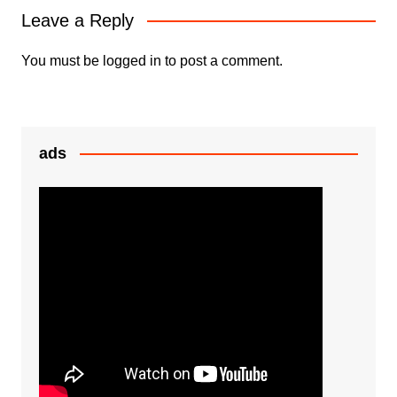
o
p
n
Leave a Reply
o
p
g
k
er
You must be
logged in
to post a comment.
ads