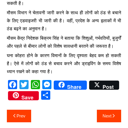
सकती है।
मौसम विभाग ने चेतावनी जारी करने के साथ ही लोगों को ठंड से बचाने
के लिए एडवाइजरी भी जारी की है। वहीं, प्रदेश के अन्य इलाकों में भी
ठंड बढ़ने का अनुमान है।
मौसम केंद्र निदेशक बिक्रम सिंह ने बताया कि शिशुओं, गर्भवतियों, बुजुर्गों
और पहले से बीमार लोगों को विशेष सावधानी बरतने की जरूरत है।
घना कोहरा होने के कारण विमानों के लिए दृश्यता बेहद कम हो सकती
है। ऐसे में लोगों को ठंड से बचाव करने और ड्राइविंग के समय विशेष
ध्यान रखने को कहा गया है।
F
T
W
M
Share
Post
a
w
h
e
S
Save
c
itt
at
s
h
e
er
s
s
ar
Post
Prev
Next
b
A
e
e
navigation