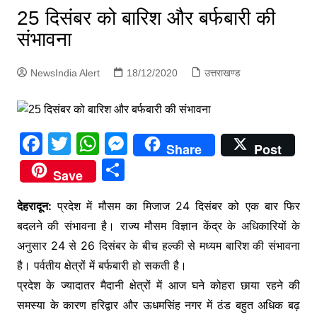
p
25 दिसंबर को बारिश और बर्फबारी की
g
संभावना
e
r
NewsIndia Alert
18/12/2020
उत्तराखण्ड
F
T
W
M
Share
Post
a
w
h
e
S
Save
c
itt
at
s
h
e
er
s
s
देहरादून:
प्रदेश में मौसम का मिजाज 24 दिसंबर को एक बार फिर
ar
बदलने की संभावना है। राज्य मौसम विज्ञान केंद्र के अधिकारियों के
b
A
e
e
अनुसार 24 से 26 दिसंबर के बीच हल्की से मध्यम बारिश की संभावना
o
p
n
है। पर्वतीय क्षेत्रों में बर्फबारी हो सकती है।
o
p
g
प्रदेश के ज्यादातर मैदानी क्षेत्रों में आज घने कोहरा छाया रहने की
k
er
समस्या के कारण हरिद्वार और ऊधमसिंह नगर में ठंड बहुत अधिक बढ़