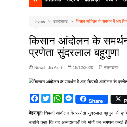
उत्‍तर प्रदेश
दिल्ली
Home
उत्तराखण्ड
किसान आंदोलन के समर्थन में आए चिप
हिमाचल प्रद
किसान आंदोलन के समर्थन
पंजाब
प्रणेता सुंदरलाल बहुगुणा
चंडीगढ़
NewsIndia Alert
18/12/2020
उत्तराखण्ड
F
T
W
M
Share
P
a
w
h
e
देहरादून:
चिपको आंदोलन के प्रणेता सुंदरलाल बहुगुणा भी कृ
c
itt
at
s
उन्होंने कहा कि वह अन्नदाताओं की मांगों का समर्थन करते 
e
er
s
s