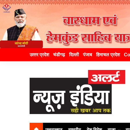
उत्‍तर प्रदेश
चंडीगढ़
दिल्ली
पंजाब
हिमाचल प्रदेश
Co
उत्तराखण्ड
राष्ट्रीय
देश विदेश
राज्य
रा