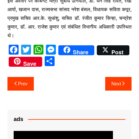
इस अवसर पर कैबिनेट मंत्री सुबोध उनियाल, डॉ. धन सिंह रावत, रेखा
आर्या, खजान दास, राज्यसभा सांसद नरेश बंसल, विधायक सविता कपूर,
प्रमुख सचिव आर.के. सुधांशु, सचिव डॉ. रंजीत कुमार सिन्हा, चन्द्रेश
कुमार, डॉ. आर. राजेश कुमार एवं संबंधित विभागीय अधिकारी उपस्थित
थे।
F
T
W
M
Share
Post
a
w
h
e
S
Save
c
itt
at
s
h
e
er
s
s
ar
Post
Prev
Next
b
A
e
e
navigation
o
p
n
o
p
g
k
er
ads