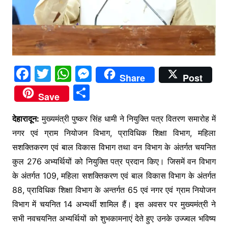
F
T
W
M
Share
Post
a
w
h
e
S
Save
c
itt
at
s
h
e
er
s
s
देहारादून:
मुख्यमंत्री पुष्कर सिंह धामी ने नियुक्ति पत्र वितरण समारोह में
ar
नगर एवं ग्राम नियोजन विभाग, प्राविधिक शिक्षा विभाग, महिला
b
A
e
e
सशक्तिकरण एवं बाल विकास विभाग तथा वन विभाग के अंतर्गत चयनित
o
p
n
कुल 276 अभ्यर्थियों को नियुक्ति पत्र प्रदान किए। जिसमें वन विभाग
o
p
g
के अंतर्गत 109, महिला सशक्तिकरण एवं बाल विकास विभाग के अंतर्गत
k
er
88, प्राविधिक शिक्षा विभाग के अन्तर्गत 65 एवं नगर एवं ग्राम नियोजन
विभाग में चयनित 14 अभ्यर्थी शामिल हैं। इस अवसर पर मुख्यमंत्री ने
सभी नवचयनित अभ्यर्थियों को शुभकामनाएं देते हुए उनके उज्ज्वल भविष्य