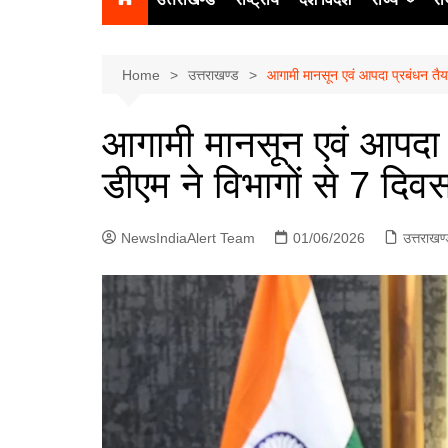
उत्‍तर प्रदेश
दिल्ली
Home
उत्तराखण्ड
आगामी मानसून एवं आपदा प्रबंधन तैयारि
हिमाचल प्रद
आगामी मानसून एवं आपदा प्
पंजाब
डीएम ने विभागों से 7 दिवस
चंडीगढ़
NewsIndiaAlert Team
01/06/2026
उत्तराखण