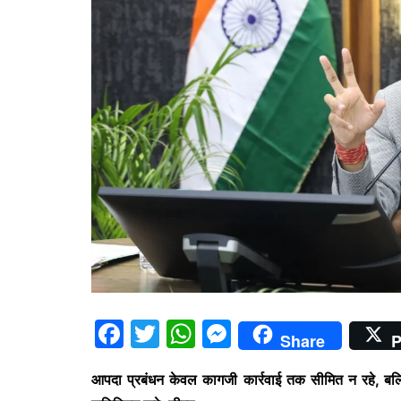
F
T
W
M
Share
P
a
w
h
e
आपदा प्रबंधन केवल कागजी कार्रवाई तक सीमित न रहे, बल्कि
c
itt
at
s