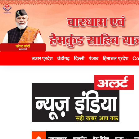
उत्‍तर प्रदेश
चंडीगढ़
दिल्ली
पंजाब
हिमाचल प्रदेश
Co
उत्तराखण्ड
राष्ट्रीय
देश विदेश
राज्य
रा