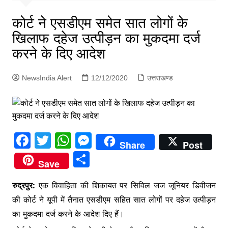
p
g
कोर्ट ने एसडीएम समेत सात लोगों के
e
खिलाफ दहेज उत्पीड़न का मुकदमा दर्ज
r
करने के दिए आदेश
NewsIndia Alert
12/12/2020
उत्तराखण्ड
F
T
W
M
Share
Post
a
w
h
e
S
Save
c
itt
at
s
h
e
er
s
s
रुद्रपुर:
एक विवाहिता की शिकायत पर सिविल जज जूनियर डिवीजन
ar
की कोर्ट ने यूपी में तैनात एसडीएम सहित सात लोगों पर दहेज उत्पीड़न
b
A
e
e
का मुकदमा दर्ज करने के आदेश दिए हैं।
o
p
n