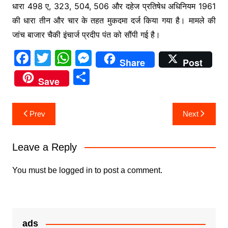
धारा 498 ए, 323, 504, 506 और दहेज प्रतिषेध अधिनियम 1961
की धारा तीन और चार के तहत मुकदमा दर्ज किया गया है। मामले की
जांच बाजार चैकी इंचार्ज प्रदीप पंत को सौंपी गई है।
F
T
W
M
Share
Post
a
w
h
e
S
Save
c
itt
at
s
h
e
er
s
s
ar
Post
Prev
Next
b
A
e
e
navigation
o
p
n
Leave a Reply
o
p
g
k
er
You must be
logged in
to post a comment.
ads