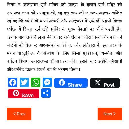
निगम ने कटारमल सूर्य मन्दिर की यात्रा के दौरान सूर्य मंदिर की
स्थापत्य कला की सराहना की, वह इस तथ्य को जानकर आश्र्चय चकित
रह गए कि वर्ष में दो बार (फरवरी और अक्टूबर) में सूर्य की पहली किरण
गर्भगृह में स्थित सूर्य मूर्ति (मंदिर के मुख्य देवता) पर सीधे पड़ती है।
इसके बाद उन्होंने झूला देवी मंदिर रानीखेत का दौरा किया और वहां की
घंटियों को देखकर आश्चर्यचकित हो गए और इतिहास के इस तरह के
महान वास्तुशिल्प के संरक्षण के लिए जिला प्रशासन, अल्मोड़ा और
पर्यटन विभाग, उत्तराखण्ड की सराहना की। इसके बाद उन्होने कौसानी
और कॉर्बेट टाइगर रिजर्व का भी भ्रमण किया।
F
T
W
M
Share
Post
a
w
h
e
S
Save
c
itt
at
s
h
e
er
s
s
ar
Post
Prev
Next
b
A
e
e
navigation
o
p
n