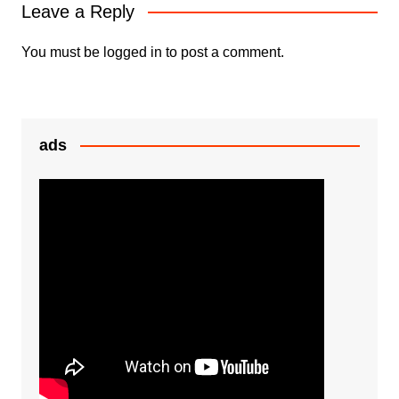
Leave a Reply
o
p
g
k
er
You must be
logged in
to post a comment.
ads