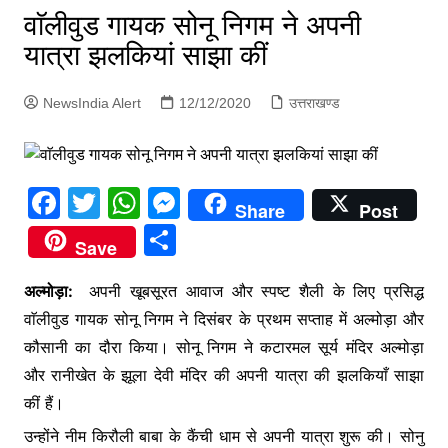
p
वाॅलीवुड गायक सोनू निगम ने अपनी
g
यात्रा झलकियां साझा कीं
e
r
NewsIndia Alert
12/12/2020
उत्तराखण्ड
F
T
W
M
Share
Post
a
w
h
e
S
Save
c
itt
at
s
h
e
er
s
s
अल्मोड़ा:
अपनी खूबसूरत आवाज और स्पष्ट शैली के लिए प्रसिद्ध
ar
वाॅलीवुड गायक सोनू निगम ने दिसंबर के प्रथम सप्ताह में अल्मोड़ा और
b
A
e
e
कौसानी का दौरा किया। सोनू निगम ने कटारमल सूर्य मंदिर अल्मोड़ा
o
p
n
और रानीखेत के झूला देवी मंदिर की अपनी यात्रा की झलकियाँ साझा
o
p
g
कीं हैं।
k
er
उन्होंने नीम किरौली बाबा के कैंची धाम से अपनी यात्रा शुरू की। सोनु