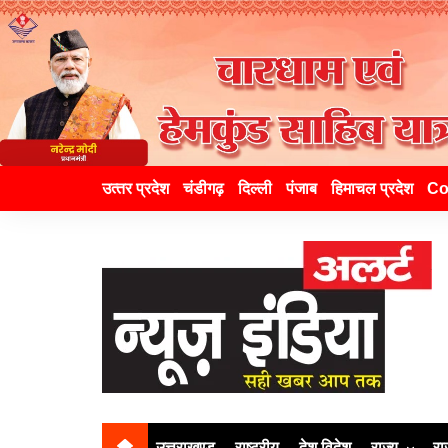
उत्‍तर प्रदेश
चंडीगढ़
दिल्ली
पंजाब
हिमाचल प्रदेश
Co
उत्तराखण्ड
राष्ट्रीय
देश विदेश
राज्य
रा