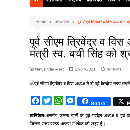
उत्‍तर प्रदेश
दिल्ली
Home
उत्तराखण्ड
पूर्व सीएम त्रिवेंद्र व विस अध्यक्ष ने दी
हिमाचल प्रद
पूर्व सीएम त्रिवेंद्र व विस अ
पंजाब
मंत्री स्व. बची सिंह को श्र
चंडीगढ़
NewsIndia Alert
19/04/2021
उत्तराखण्ड
F
T
W
M
Share
P
a
w
h
e
ऋषिकेश:
भारतीय जनता पार्टी के पूर्व प्रदेश अध्यक्ष व पूर्
c
itt
at
s
जिससे उत्तराखण्ड भाजपा में शोक की लहर है।
e
er
s
s