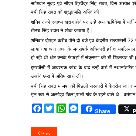
साोमवार सुबह पूर्व सीएम त्रिवेंद्र सिंह रावत, विस अध्यक्ष
b
A
e
बची सिंह रावत को श्रद्धांजलि अर्पित की।
o
p
n
शनिवार को स्वाथ्य खराब होने पर उन्हें एम्स ऋषिकेश में भर्त
o
p
g
तीरथ सिंह रावत ने शोक जताया है।
k
er
शनिवार दोपहर करीब पौने दो बजे पूर्व केंद्रीय राज्यमंत्री 72
लाया गया था। एम्स के जनसंपर्क अधिकारी हरीश थपलियाल ने 
हो रही थी और उनके फेफड़ों में संक्रमण की भी शिकायत थी
इमरजेंसी में आवश्यक जांच के बाद उन्हें वार्ड में स्थानांत
उन्होंने एम्स में अंतिम सांस ली।
बची सिंह रावत भाजपा की पिछली सरकारों में केंद्रीय रक्षा राज्य
मूल रूप से अल्मोड़ा जिला,पाली गांव के रहने वाले थे। वर्तमान म
F
T
W
M
Share
P
a
w
h
e
c
itt
at
s
Post
Prev