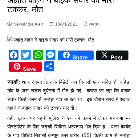
अज्ञात वाहन ने बाइक सवार को मारी
p
g
टक्कर, मौत
e
NewsIndia Alert
18/04/2021
अपराध
r
F
T
W
M
Share
Post
a
w
h
e
S
Save
c
itt
at
s
h
e
er
s
s
रुड़की:
थाना देवबंद क्षेत्र के बिछेटी गांव निवासी एक व्यक्ति की नन्हेड़ा
ar
गांव के पास सड़क दुर्घटना में मौत हो गई। बताया जा रहा कि बाइक
b
A
e
e
सवार किसी काम से नन्हेड़ा गांव जा रहा था। इस दौरान रास्ते में अज्ञात
o
p
n
वाहन ने बाइक सवार को टक्कर मार दी।
o
p
g
वहीं, सूचना पर पहुंची पुलिस ने शव को कब्जे में लेकर पंचनामा भर
k
er
पोस्टमॉर्टम के लिए रुड़की सिविल अस्पताल भेज दिया है। थाना देवबंद
के गांव बिछेटी निवासी कय्यूम उम्र करीब (55) किसी काम से नन्हेड़ा