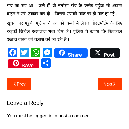
गांव जा रहा था। जैसे ही वो नन्हेड़ा गांव के करीब पहुंचा तो अज्ञात
वाहन ने उसे टक्कर मार दी। जिससे उसकी मौके पर ही मौत हो गई।
सूचना पर पहुंची पुलिस ने शव को कब्जे मे लेकर पोस्टमॉर्टम के लिए
रुड़की सिविल अस्पताल भेजा दिया है। पुलिस ने बताया कि फिलहाल
अज्ञात वाहन की तलाश की जा रही है।
F
T
W
M
Share
Post
a
w
h
e
S
Save
c
itt
at
s
h
e
er
s
s
ar
Post
Prev
Next
b
A
e
e
navigation
o
p
n
Leave a Reply
o
p
g
k
er
You must be
logged in
to post a comment.